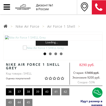
Дисконт №1
в России
Nike Air Force
Air Force 1 Shell
Loading...
NIKE AIR FORCE 1 SHELL
8290 руб.
GREY
Старая:
17490 руб.
Код товара:: SHELL
Экономия 9200 руб.
Оценка покупателей
Скидка -
53
%
36
37
38
39
40
41
42
Идут размер в
43
44
45
размер