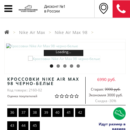
Дисконт №1
в России
Nike Air Max
Nike Air Max 98
Loading...
КРОССОВКИ NIKE AIR MAX
6990 руб.
98 ЧЕРНО-БЕЛЫЕ
Старая:
9990 руб.
Код товара:: 2160-02
Экономия 3000 руб.
Оценка покупателей
Скидка -
30
%
36
37
38
39
40
41
42
Идут размер в
43
44
45
размер