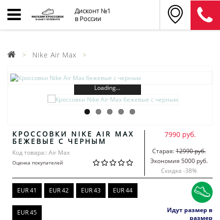
Дисконт №1
в России
Nike Air Max
Loading...
КРОССОВКИ NIKE AIR MAX
7990 руб.
БЕЖЕВЫЕ С ЧЕРНЫМ
Старая:
12990 руб.
Код товара:: Air Max
Экономия 5000 руб.
Оценка покупателей
Скидка -
38
%
EUR 41
EUR 42
EUR 43
EUR 44
Идут размер в
EUR 45
размер