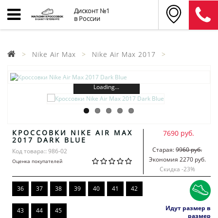
Дисконт №1
в России
Nike Air Max
Nike Air Max 2017
Loading...
КРОССОВКИ NIKE AIR MAX
7690 руб.
2017 DARK BLUE
Старая:
9960 руб.
Код товара:: 986-02
Экономия 2270 руб.
Оценка покупателей
Скидка -
23
%
36
37
38
39
40
41
42
Идут размер в
43
44
45
размер