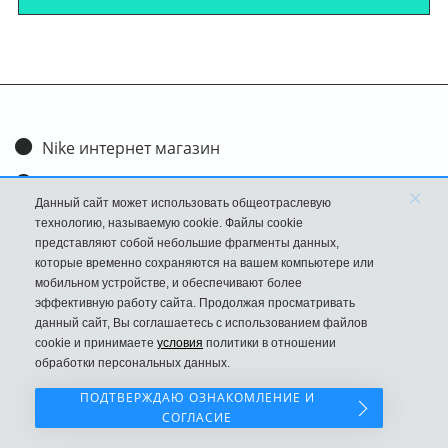
Nike интернет магазин
Доставка и оплата
×
Данный сайт может использовать общеотраслевую
Обмен и возврат
технологию, называемую cookie. Файлы cookie
представляют собой небольшие фрагменты данных,
Размеры
которые временно сохраняются на вашем компьютере или
мобильном устройстве, и обеспечивают более
FAQ
эффективную работу сайта. Продолжая просматривать
данный сайт, Вы соглашаетесь с использованием файлов
Новости
cookie и принимаете
условия
политики в отношении
Политика Конфиденциальности
обработки персональных данных.
ПОДТВЕРЖДАЮ ОЗНАКОМЛЕНИЕ И
СОГЛАСИЕ
Наш сайт НЕ является официальным сайтом Nike