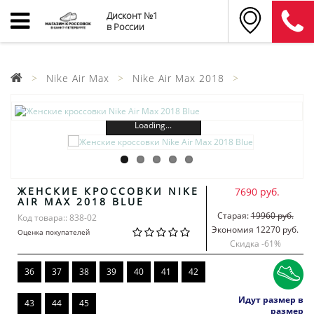
Дисконт №1
в России
Nike Air Max
Nike Air Max 2018
Loading...
ЖЕНСКИЕ КРОССОВКИ NIKE
7690 руб.
AIR MAX 2018 BLUE
Старая:
19960 руб.
Код товара:: 838-02
Экономия 12270 руб.
Оценка покупателей
Скидка -
61
%
36
37
38
39
40
41
42
Идут размер в
43
44
45
размер