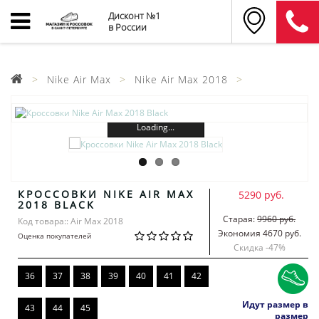
Дисконт №1
в России
Nike Air Max
Nike Air Max 2018
Loading...
КРОССОВКИ NIKE AIR MAX
5290 руб.
2018 BLACK
Старая:
9960 руб.
Код товара:: Air Max 2018
Экономия 4670 руб.
Оценка покупателей
Скидка -
47
%
36
37
38
39
40
41
42
Идут размер в
43
44
45
размер