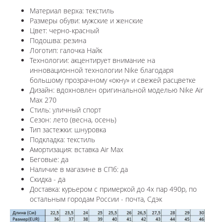
Материал верха: текстиль
Размеры обуви: мужские и женские
Цвет: черно-красный
Подошва: резина
Логотип: галочка Найк
Технологии:
акцентирует внимание на
инновационной технологии Nike благодаря
большому прозрачному «окну» и свежей расцветке
Дизайн: вдохновлен оригинальной моделью
Nike Air
Max 270
Стиль: уличный спорт
Сезон: лето (весна, осень)
Тип застежки: шнуровка
Подкладка: текстиль
Амортизация: вставка Air Max
Беговые: да
Наличие в магазине в СПб: да
Скидка - да
Доставка: курьером с примеркой до 4х пар 490р, по
остальным городам России - почта, Сдэк