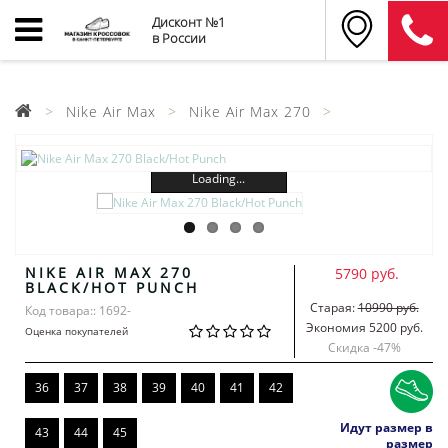
Дисконт №1
в России
Nike Air Max
Nike Air Max 270
Loading...
NIKE AIR MAX 270
5790 руб.
BLACK/HOT PUNCH
Старая:
10990 руб.
Код товара:: 1692-
Экономия 5200 руб.
Оценка покупателей
Скидка -
47
%
36
37
38
39
40
41
42
Идут размер в
43
44
45
размер