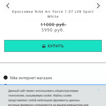
Кроссовки Nike Air Force 1 07 LV8 Sport
White
11000 руб.
5990 руб.
КУПИТЬ
Nike интернет магазин
Доставка и оплата
×
Данный сайт может использовать общеотраслевую
Обмен и возврат
технологию, называемую cookie. Файлы cookie
представляют собой небольшие фрагменты данных,
Размеры
которые временно сохраняются на вашем компьютере или