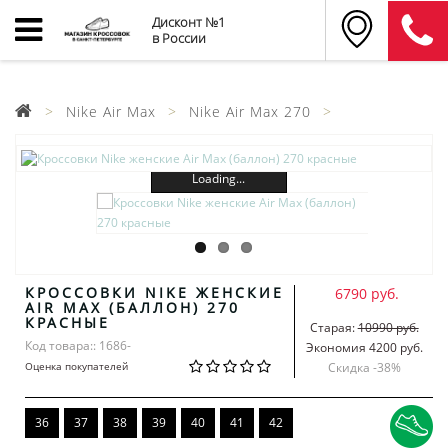
Дисконт №1
в России
Nike Air Max
Nike Air Max 270
Loading...
КРОССОВКИ NIKE ЖЕНСКИЕ
6790 руб.
AIR MAX (БАЛЛОН) 270
КРАСНЫЕ
Старая:
10990 руб.
Код товара:: 1686-
Экономия 4200 руб.
Оценка покупателей
Скидка -
38
%
36
37
38
39
40
41
42