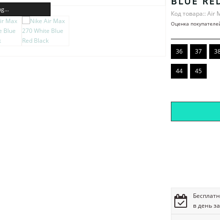
BLUE RE
g...
Код товара:: Air 
Оценка покупателе
36
37
3
44
45
Бесплатн
в день з