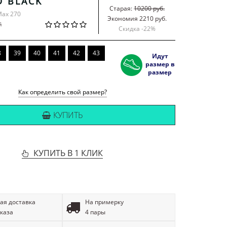
D BLACK
Старая:
10200 руб.
Max 270
Экономия 2210 руб.
й
Скидка -
22
%
8
39
40
41
42
43
Идут
размер в
размер
Как определить свой размер?
КУПИТЬ
КУПИТЬ В 1 КЛИК
ая доставка
На примерку
аказа
4 пары