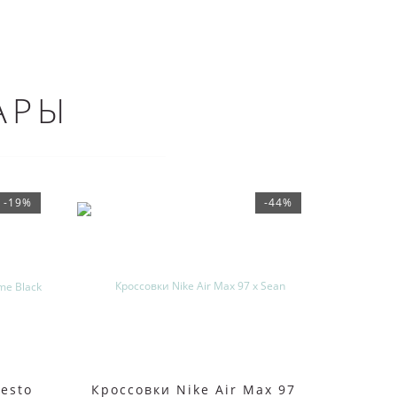
АРЫ
-19%
-44%
resto
Кроссовки Nike Air Max 97
Nike