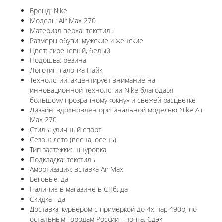
Бренд: Nike
Модель: Air Max 270
Материал верха: текстиль
Размеры обуви: мужские и женские
Цвет: сиреневый, белый
Подошва: резина
Логотип: галочка Найк
Технологии:
акцентирует внимание на
инновационной технологии Nike благодаря
большому прозрачному «окну» и свежей расцветке
Дизайн: вдохновлен оригинальной моделью
Nike Air
Max 270
Стиль: уличный спорт
Сезон: лето (весна, осень)
Тип застежки: шнуровка
Подкладка: текстиль
Амортизация: вставка Air Max
Беговые: да
Наличие в магазине в СПб: да
Скидка - да
Доставка: курьером с примеркой до 4х пар 490р, по
остальным городам России - почта, Сдэк