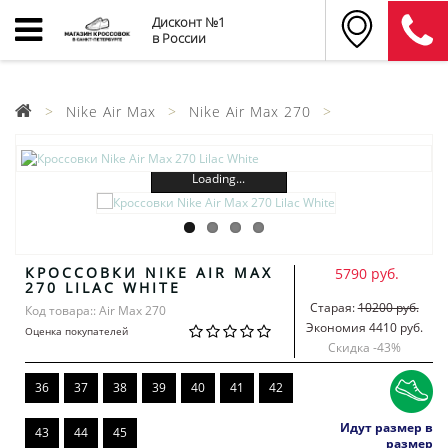
Дисконт №1
в России
Nike Air Max
Nike Air Max 270
Loading...
КРОССОВКИ NIKE AIR MAX
5790 руб.
270 LILAC WHITE
Старая:
10200 руб.
Код товара:: Air Max 270
Экономия 4410 руб.
Оценка покупателей
Скидка -
43
%
36
37
38
39
40
41
42
Идут размер в
43
44
45
размер