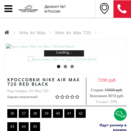
Дисконт №1
в России
Nike Air Max
Nike Air Max 720
Loading...
КРОССОВКИ NIKE AIR MAX
7290 руб.
720 RED BLACK
Старая:
10300 руб.
Код товара:: Air Max 720
Экономия 3010 руб.
Оценка покупателей
Скидка -
29
%
36
37
38
39
40
41
42
Идут размер в
43
44
45
размер