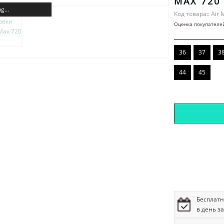
MAX 720
g...
Код товара:: Air 
Оценка покупателе
36
37
3
44
45
Бесплатн
в день з