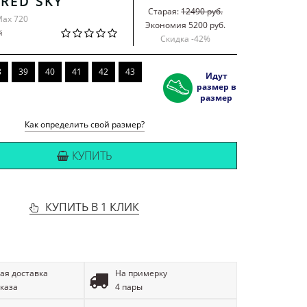
 RED SKY
Старая:
12490 руб.
Max 720
Экономия 5200 руб.
й
Скидка -
42
%
8
39
40
41
42
43
Идут
размер в
размер
Как определить свой размер?
КУПИТЬ
КУПИТЬ В 1 КЛИК
ая доставка
На примерку
аказа
4 пары