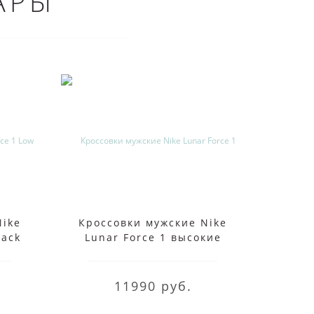
АРЫ
Nike
Кроссовки мужские Nike
Кр
lack
Lunar Force 1 высокие
Bar
белые
11990 руб.