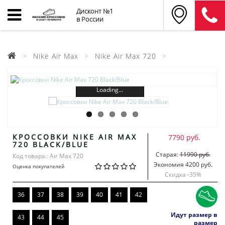
Дисконт №1
в России
Nike Air Max
Nike Air Max 720
Loading...
КРОССОВКИ NIKE AIR MAX
7790 руб.
720 BLACK/BLUE
Старая:
11990 руб.
Код товара:: Air Max 720
Экономия 4200 руб.
Оценка покупателей
Скидка -
35
%
36
37
38
39
40
41
42
Идут размер в
43
44
45
размер