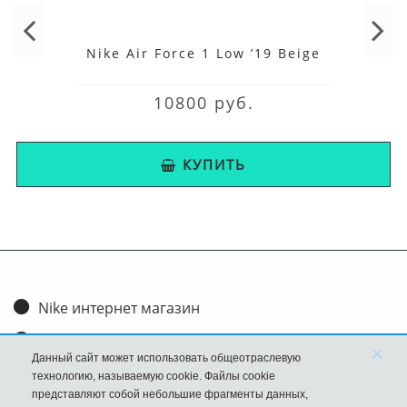
Nike Air Force 1 Low ’19 Beige
10800 руб.
КУПИТЬ
Nike интернет магазин
Доставка и оплата
×
Данный сайт может использовать общеотраслевую
Обмен и возврат
технологию, называемую cookie. Файлы cookie
представляют собой небольшие фрагменты данных,
Размеры