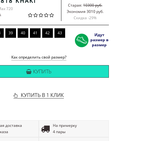
-818 KHAKI
Старая:
10300 руб.
Max 720
Экономия 3010 руб.
й
Скидка -
29
%
8
39
40
41
42
43
Идут
размер в
размер
Как определить свой размер?
КУПИТЬ
КУПИТЬ В 1 КЛИК
ая доставка
На примерку
аказа
4 пары