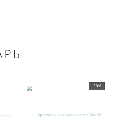
АРЫ
-30%