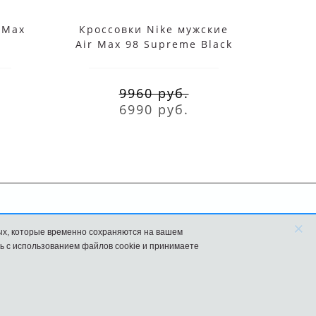
rMax
Кроссовки Nike мужские
Крос
Air Max 98 Supreme Black
9960 руб.
6990 руб.
×
FAQ
Новости
ых, которые временно сохраняются на вашем
ь с использованием файлов cookie и принимаете