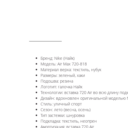
ОПИСАНИЕ
Бренд: Nike (Найк)
Модель: Air Max 720-818
Материал верха: текстиль, нубук
Размеры: зеленый, хаки
Подошва: резина
Логотип: галочка Найк
Технологии: в
ставка 720 Air во всю длину под
Дизайн: вдохновлен оригинальной моделью Ni
Стиль: уличный спорт
Сезон: лето (весна, осень)
Тип застежки: шнуровка
Подкладка: текстиль, неопрен
Амортизация: вставка 720 Air