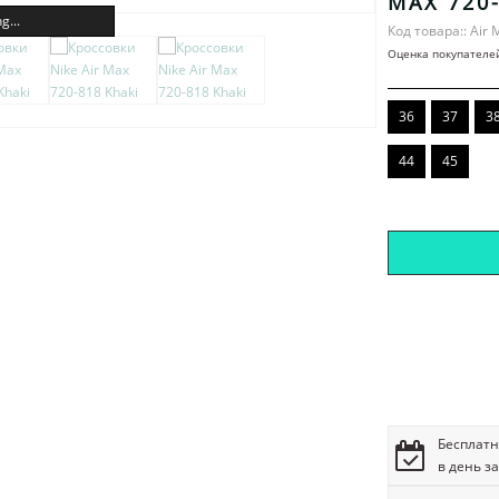
MAX 720
g...
Код товара:: Air 
Оценка покупателе
36
37
3
44
45
Бесплатн
в день з