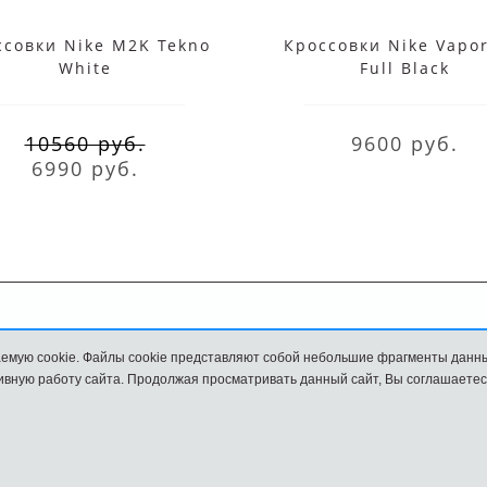
ссовки Nike M2K Tekno
Кроссовки Nike Vapo
White
Full Black
10560 руб.
9600 руб.
6990 руб.
Обмен и возврат
Размеры
емую cookie. Файлы cookie представляют собой небольшие фрагменты данн
вную работу сайта. Продолжая просматривать данный сайт, Вы соглашаетес
и
Наш сайт НЕ является официальным сайтом Nike