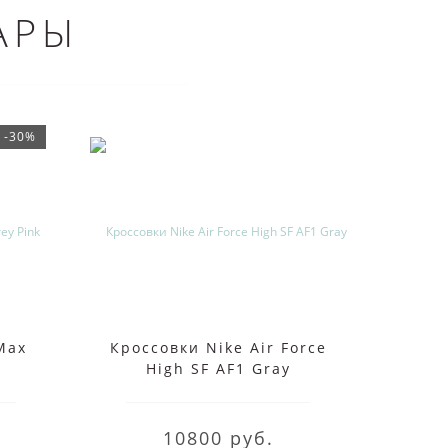
АРЫ
-30%
Max
Кроссовки Nike Air Force
Крос
High SF AF1 Gray
Mi
10800 руб.