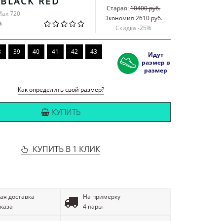
 BLACK RED
Старая:
10400 руб.
Max 720
Экономия 2610 руб.
й
Скидка -
25
%
8
39
40
41
42
43
Идут
размер в
размер
Как определить свой размер?
КУПИТЬ
КУПИТЬ В 1 КЛИК
ая доставка
На примерку
аказа
4 пары