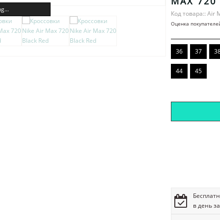
MAX 720
g...
Код товара:: Air 
Оценка покупателе
36
37
3
44
45
Бесплатн
в день з