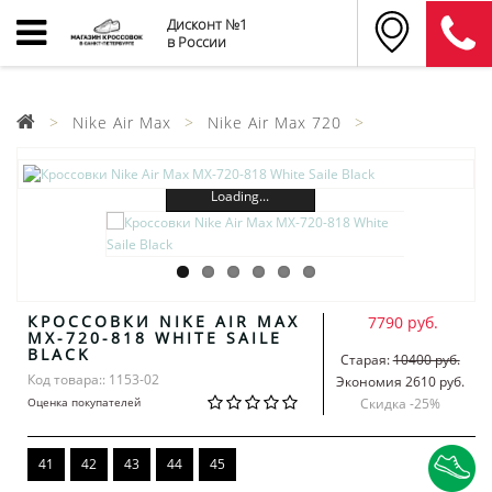
Дисконт №1
в России
Nike Air Max
Nike Air Max 720
Loading...
КРОССОВКИ NIKE AIR MAX
7790 руб.
MX-720-818 WHITE SAILE
BLACK
Старая:
10400 руб.
Код товара:: 1153-02
Экономия 2610 руб.
Оценка покупателей
Скидка -
25
%
41
42
43
44
45