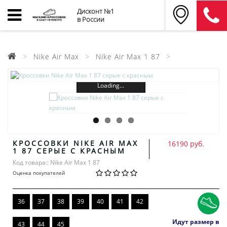
Дисконт №1
в России
Nike Air Max
Nike Air Max 1 87
Loading...
КРОССОВКИ NIKE AIR MAX
16190 руб.
1 87 СЕРЫЕ С КРАСНЫМ
Код товара:: Nike Air Max 1 87
Оценка покупателей
36
37
38
39
40
41
42
Идут размер в
43
44
45