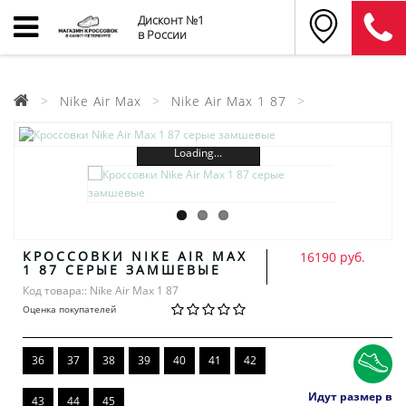
Дисконт №1
в России
Nike Air Max
Nike Air Max 1 87
Loading...
КРОССОВКИ NIKE AIR MAX
16190 руб.
1 87 СЕРЫЕ ЗАМШЕВЫЕ
Код товара:: Nike Air Max 1 87
Оценка покупателей
36
37
38
39
40
41
42
Идут размер в
43
44
45