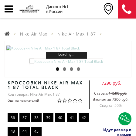
Дисконт №1
в России
Nike Air Max
Nike Air Max 1 87
Loading...
КРОССОВКИ NIKE AIR MAX
7290 руб.
1 87 TOTAL BLACK
Старая:
14590 руб.
Код товара:: Nike Air Max 1 87
Экономия 7300 руб.
Оценка покупателей
Скидка -
50
%
36
37
38
39
40
41
42
Идут размер в
43
44
45
размер