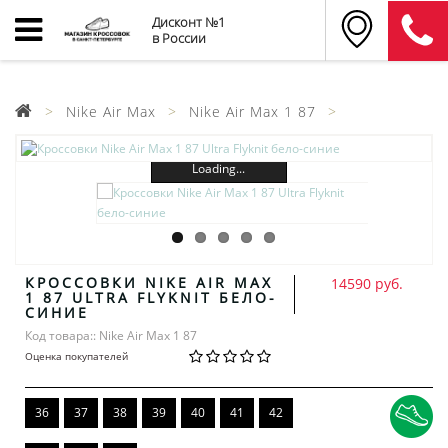
Дисконт №1
в России
Nike Air Max
Nike Air Max 1 87
Loading...
КРОССОВКИ NIKE AIR MAX
14590 руб.
1 87 ULTRA FLYKNIT БЕЛО-
СИНИЕ
Код товара:: Nike Air Max 1 87
Оценка покупателей
36
37
38
39
40
41
42