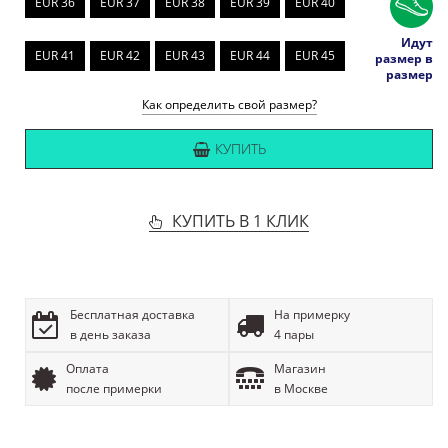
EUR 36
EUR 37
EUR 38
EUR 39
EUR 40
Идут
EUR 41
EUR 42
EUR 43
EUR 44
EUR 45
размер в
размер
Как определить свой размер?
КУПИТЬ
КУПИТЬ В 1 КЛИК
Бесплатная доставка
На примерку
в день заказа
4 пары
Оплата
Магазин
после примерки
в Москве