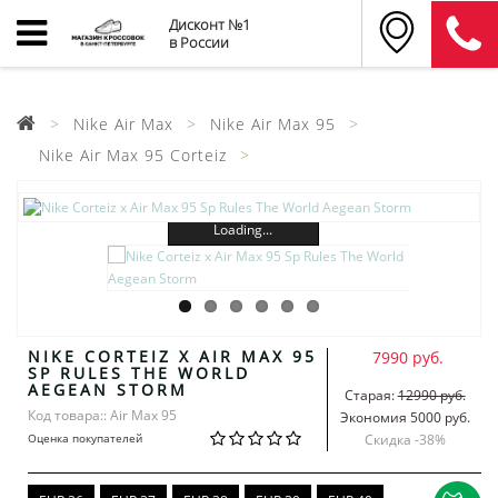
Дисконт №1
в России
Nike Air Max
Nike Air Max 95
Nike Air Max 95 Corteiz
Loading...
NIKE CORTEIZ X AIR MAX 95
7990 руб.
SP RULES THE WORLD
AEGEAN STORM
Старая:
12990 руб.
Код товара:: Air Max 95
Экономия 5000 руб.
Оценка покупателей
Скидка -
38
%