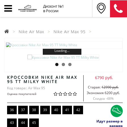
Дисконт №1
в России
Nike Air Max
Nike Air Max 95
Loading...
КРОССОВКИ NIKE AIR MAX
6790 руб.
95 TT MILKY WHITE
Старая:
12990 руб.
Код товара:: Air Max 95
Экономия 6200 руб.
Оценка покупателей
Скидка -
48
%
36
37
38
39
40
41
42
Идут размер в
43
44
45
размер