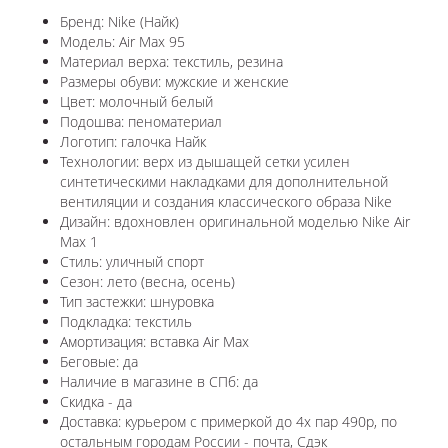
Бренд: Nike (Найк)
Модель: Air Max 95
Материал верха: текстиль, резина
Размеры обуви: мужские и женские
Цвет: молочный белый
Подошва: пеноматериал
Логотип: галочка Найк
Технологии:
верх из дышащей сетки усилен
синтетическими накладками для дополнительной
вентиляции и создания классического образа Nike
Дизайн: вдохновлен оригинальной моделью
Nike Air
Max 1
Стиль: уличный спорт
Сезон: лето (весна, осень)
Тип застежки: шнуровка
Подкладка: текстиль
Амортизация: вставка Air Max
Беговые: да
Наличие в магазине в СПб: да
Скидка - да
Доставка: курьером с примеркой до 4х пар 490р, по
остальным городам России - почта, Сдэк