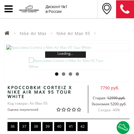
Дисконт №1
в России
Nike Air Max
Nike Air Max 95
Loading...
КРОССОВКИ CORTEIZ X
7790 руб.
NIKE AIR MAX 95 TOUR
WHITE
Старая:
12990 руб.
Код товара:: Air Max 95
Экономия 5200 руб.
Оценка покупателей
Скидка -
40
%
36
37
38
39
40
41
42