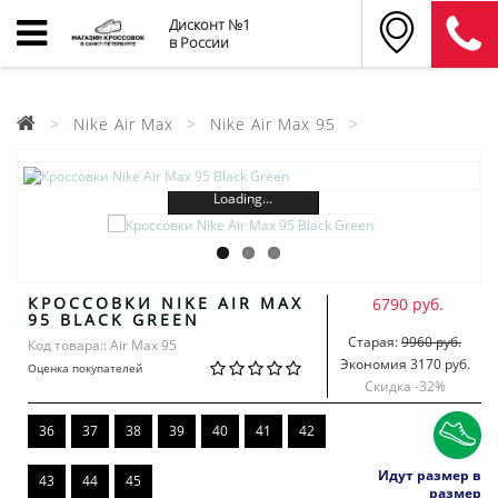
Дисконт №1
в России
Nike Air Max
Nike Air Max 95
Loading...
КРОССОВКИ NIKE AIR MAX
6790 руб.
95 BLACK GREEN
Старая:
9960 руб.
Код товара:: Air Max 95
Экономия 3170 руб.
Оценка покупателей
Скидка -
32
%
36
37
38
39
40
41
42
Идут размер в
43
44
45
размер