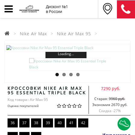
Дисконт №1
в России
Nike Air Max
Nike Air Max 95
Loading...
КРОССОВКИ NIKE AIR MAX
7290 руб.
95 ESSENTIAL TRIPLE BLACK
Старая:
9960 руб.
Код товара:: Air Max 95
Экономия 2670 руб.
Оценка покупателей
Скидка -
27
%
36
37
38
39
40
41
42
Идут размер в