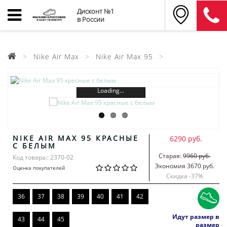
Дисконт №1
в России
Nike Air Max
Nike Air Max 95
Loading...
NIKE AIR MAX 95 КРАСНЫЕ
6290 руб.
С БЕЛЫМ
Старая:
9960 руб.
Код товара:: 2370-02
Экономия 3670 руб.
Оценка покупателей
Скидка -
37
%
36
37
38
39
40
41
42
Идут размер в
43
44
45
размер