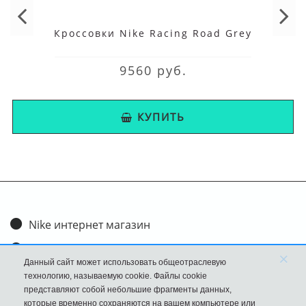
Кроссовки Nike Racing Road Grey
9560 руб.
КУПИТЬ
Nike интернет магазин
Доставка и оплата
×
Данный сайт может использовать общеотраслевую
Обмен и возврат
технологию, называемую cookie. Файлы cookie
представляют собой небольшие фрагменты данных,
Размеры
которые временно сохраняются на вашем компьютере или