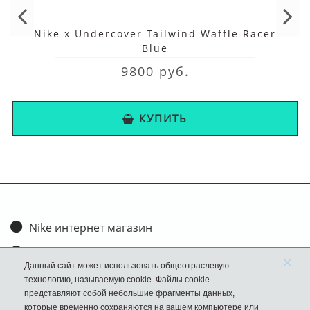
Nike x Undercover Tailwind Waffle Racer
Blue
9800 руб.
КУПИТЬ
Nike интернет магазин
Доставка и оплата
×
Данный сайт может использовать общеотраслевую
Обмен и возврат
технологию, называемую cookie. Файлы cookie
представляют собой небольшие фрагменты данных,
Размеры
которые временно сохраняются на вашем компьютере или