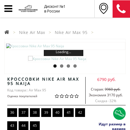
Дисконт №1
в России
Nike Air Max
Nike Air Max 95
Loading...
КРОССОВКИ NIKE AIR MAX
6790 руб.
95 NAIJA
Старая:
9960 руб.
Код товара:: Air Max 95
Экономия 3170 руб.
Оценка покупателей
Скидка -
32
%
36
37
38
39
40
41
42
Идут размер в
43
44
45
размер