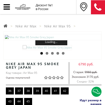
Дисконт №1
в России
Nike Air Max
Nike Air Max 95
Loading...
NIKE AIR MAX 95 SMOKE
6790 руб.
GREY JAPAN
Старая:
9960 руб.
Код товара:: Air Max 95
Экономия 3170 руб.
Оценка покупателей
Скидка -
32
%
36
37
38
39
40
41
42
Идут размер в
43
44
45
размер