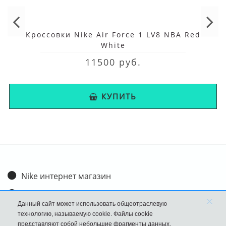
Кроссовки Nike Air Force 1 LV8 NBA Red
White
11500 руб.
КУПИТЬ
Nike интернет магазин
Доставка и оплата
×
Данный сайт может использовать общеотраслевую
Обмен и возврат
технологию, называемую cookie. Файлы cookie
представляют собой небольшие фрагменты данных,