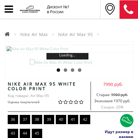
Дисконт №1
в России
Nike Air Max
Nike Air Max 95
Loading...
NIKE AIR MAX 95 WHITE
7990 руб.
COLOR PRINT
Старая:
9960 руб.
Код товара:: Air Max 95
Экономия 1970 руб.
Оценка покупателей
Скидка -
20
%
36
37
38
39
40
41
42
Идут размер в
43
44
45
размер