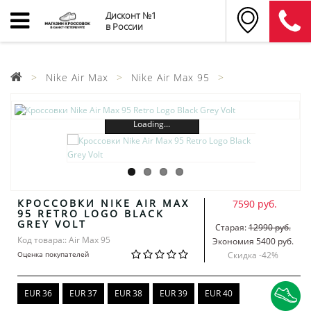
Дисконт №1
в России
Nike Air Max
Nike Air Max 95
Loading...
КРОССОВКИ NIKE AIR MAX
7590 руб.
95 RETRO LOGO BLACK
GREY VOLT
Старая:
12990 руб.
Код товара:: Air Max 95
Экономия 5400 руб.
Оценка покупателей
Скидка -
42
%
EUR 36
EUR 37
EUR 38
EUR 39
EUR 40