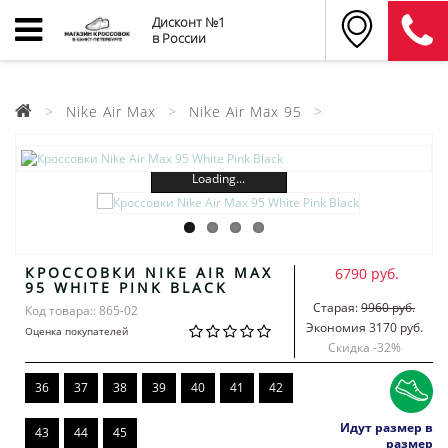
Дисконт №1
в России
Nike Air Max
Nike Air Max 95
Loading...
КРОССОВКИ NIKE AIR MAX
6790 руб.
95 WHITE PINK BLACK
Старая:
9960 руб.
Код товара:: 865-02
Экономия 3170 руб.
Оценка покупателей
Скидка -
32
%
36
37
38
39
40
41
42
Идут размер в
43
44
45
размер