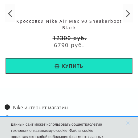
Кроссовки Nike Air Max 90 Sneakerboot
Black
12300 руб.
6790 руб.
КУПИТЬ
Nike интернет магазин
Доставка и оплата
×
Данный сайт может использовать общеотраслевую
Обмен и возврат
технологию, называемую cookie. Файлы cookie
представляют собой небольшие фрагменты данных,