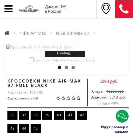
Дисконт №1
в России
Nike Air Max
Nike Air Max 97
Loading...
КРОССОВКИ NIKE AIR MAX
5290 руб.
97 FULL BLACK
Старая:
10300 руб.
Код товара:: 1016-02
Экономия 5010 руб.
Оценка покупателей
Скидка -
49
%
36
37
38
39
40
41
42
Идут размер в
43
44
45
размер