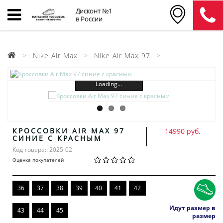
Дисконт №1
в России
Nike Air Max
Nike Air Max 97
Loading...
КРОССОВКИ AIR MAX 97
14990 руб.
СИНИЕ С КРАСНЫМ
Код товара:: 2025-02
Оценка покупателей
36
37
38
39
40
41
42
Идут размер в
43
44
45
размер