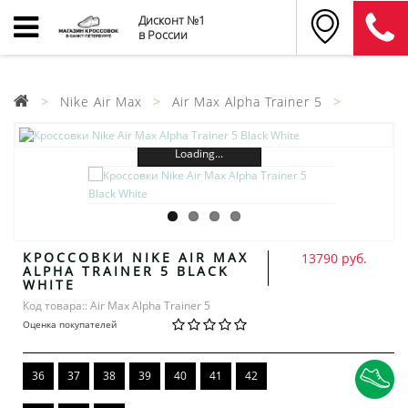
Дисконт №1
в России
Nike Air Max
Air Max Alpha Trainer 5
Loading...
КРОССОВКИ NIKE AIR MAX
13790 руб.
ALPHA TRAINER 5 BLACK
WHITE
Код товара:: Air Max Alpha Trainer 5
Оценка покупателей
36
37
38
39
40
41
42