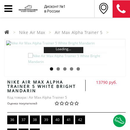
Дисконт №1
в России
Nike Air Max
Air Max Alpha Trainer 5
Loading...
NIKE AIR MAX ALPHA
13790 руб.
TRAINER 5 WHITE BRIGHT
MANDARIN
Код товара:: Air Max Alpha Trainer 5
Оценка покупателей
36
37
38
39
40
41
42