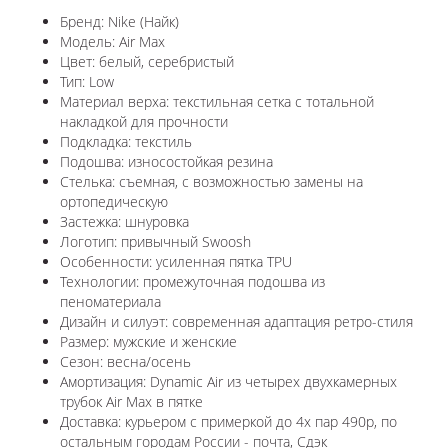
Бренд: Nike (Найк)
Модель: Air Max
Цвет: белый, серебристый
Тип: Low
Материал верха: текстильная сетка с тотальной
накладкой для прочности
Подкладка: текстиль
Подошва: износостойкая резина
Стелька: съемная, с возможностью замены на
ортопедическую
Застежка: шнуровка
Логотип: привычный Swoosh
Особенности: усиленная пятка TPU
Технологии: промежуточная подошва из
пеноматериала
Дизайн и силуэт: современная адаптация ретро-стиля
Размер: мужские и женские
Сезон: весна/осень
Амортизация: Dynamic Air из четырех двухкамерных
трубок Air Max в пятке
Доставка: курьером с примеркой до 4х пар 490р, по
остальным городам России - почта, Сдэк