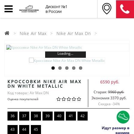
Дисконт №1
в России
Nike Air Max
Nike Air Max Dn
Loading...
КРОССОВКИ NIKE AIR MAX
6590 руб.
DN WHITE METALLIC
Старая:
9960 руб.
Код товара:: Air Max DN
Экономия 3370 руб.
Оценка покупателей
Скидка -
34
%
36
37
38
39
40
41
42
Идут размер в
43
44
45
размер