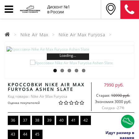
Дисконт №1
в России
Nike Air Max
Nike Air Max Furyosa
Loading...
КРОССОВКИ NIKE AIR MAX
7990 руб.
FURYOSA ASHEN SLATE
Старая:
10990 руб.
Код товара:: Nike Air Max Furyosa
Экономия 3000 руб.
Оценка покупателей
Скидка -
27
%
36
37
38
39
40
41
42
Идут размер в
43
44
45
размер