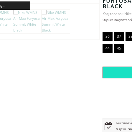
FURYOSA
BLACK
g...
Код товара:: Nike
Оценка покупателе
36
37
3
44
45
Бесплатн
в день з