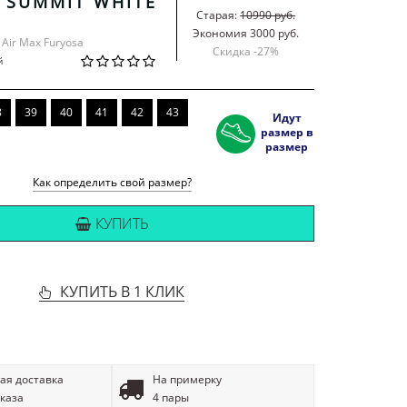
 SUMMIT WHITE
Старая:
10990 руб.
Экономия 3000 руб.
 Air Max Furyosa
Скидка -
27
%
й
8
39
40
41
42
43
Идут
размер в
размер
Как определить свой размер?
КУПИТЬ
КУПИТЬ В 1 КЛИК
ая доставка
На примерку
аказа
4 пары