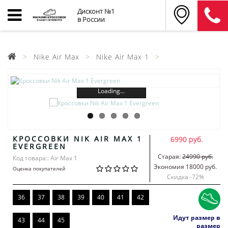
Дисконт №1
в России
Nike Air Max
Nike Air Max 1
Loading...
КРОССОВКИ NIK AIR MAX 1
6990 руб.
EVERGREEN
Старая:
24990 руб.
Код товара:: Air Max 1
Экономия 18000 руб.
Оценка покупателей
Скидка -
72
%
36
37
38
39
40
41
42
Идут размер в
43
44
45
размер