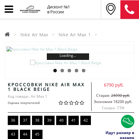
Дисконт №1
в России
Nike Air Max
Nike Air Max 1
Loading...
КРОССОВКИ NIKE AIR MAX
6790 руб.
1 BLACK BEIGE
Старая:
24990 руб.
Код товара:: Air Max 1
Экономия 18200 руб.
Оценка покупателей
Скидка -
73
%
36
37
38
39
40
41
42
Идут размер в
43
44
45
размер