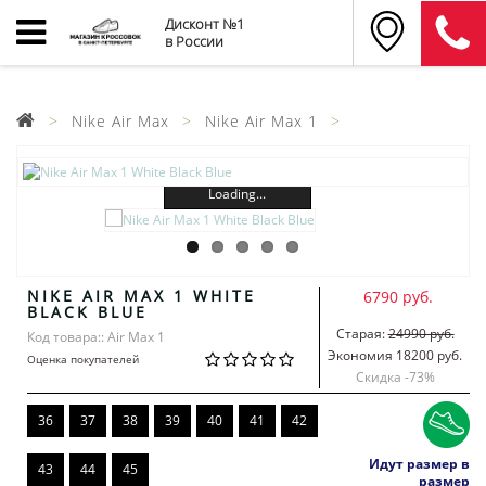
Дисконт №1
в России
Nike Air Max
Nike Air Max 1
Loading...
NIKE AIR MAX 1 WHITE
6790 руб.
BLACK BLUE
Старая:
24990 руб.
Код товара:: Air Max 1
Экономия 18200 руб.
Оценка покупателей
Скидка -
73
%
36
37
38
39
40
41
42
Идут размер в
43
44
45
размер