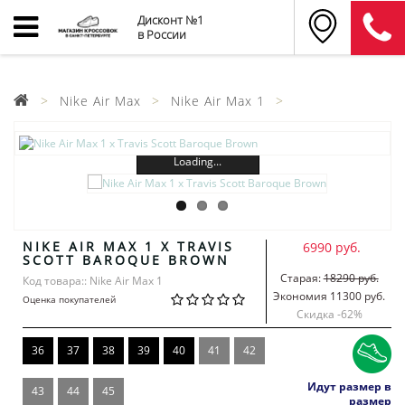
Дисконт №1
в России
Nike Air Max
Nike Air Max 1
Loading...
NIKE AIR MAX 1 X TRAVIS
6990 руб.
SCOTT BAROQUE BROWN
Старая:
18290 руб.
Код товара:: Nike Air Max 1
Экономия 11300 руб.
Оценка покупателей
Скидка -
62
%
36
37
38
39
40
41
42
Идут размер в
43
44
45
размер