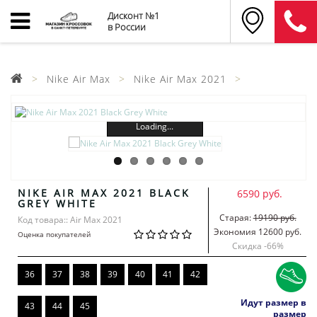
Дисконт №1
в России
Nike Air Max
Nike Air Max 2021
Loading...
NIKE AIR MAX 2021 BLACK
6590 руб.
GREY WHITE
Старая:
19190 руб.
Код товара:: Air Max 2021
Экономия 12600 руб.
Оценка покупателей
Скидка -
66
%
36
37
38
39
40
41
42
Идут размер в
43
44
45
размер