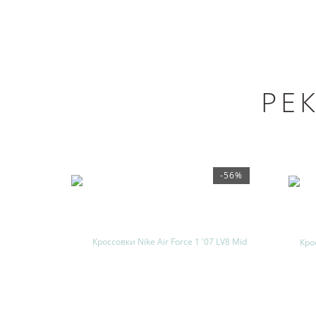
РЕ
-56%