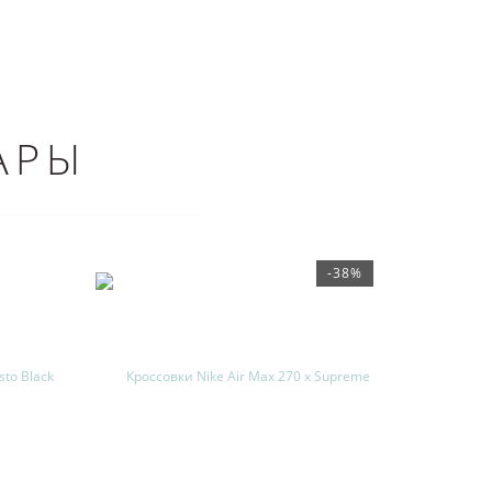
АРЫ
-38%