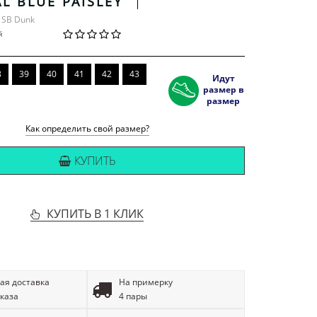
L BLUE PAISLEY
e SB Dunk
й
8
39
40
41
42
43
Идут
размер в
размер
Как определить свой размер?
КУПИТЬ
КУПИТЬ В 1 КЛИК
ая доставка
На примерку
аказа
4 пары