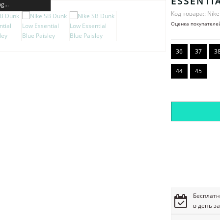
ESSENTIA
g...
Код товара:: Nik
Оценка покупателе
36
37
3
44
45
Бесплатн
в день з