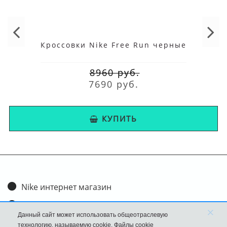
Кроссовки Nike Free Run черные
8960 руб.
7690 руб.
КУПИТЬ
Nike интернет магазин
Доставка и оплата
×
Данный сайт может использовать общеотраслевую
Обмен и возврат
технологию, называемую cookie. Файлы cookie