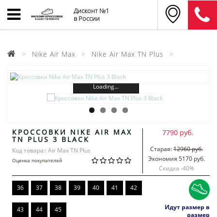
Дисконт №1
в России
Nike Air Max
Nike Air Max TN Plus
Loading...
КРОССОВКИ NIKE AIR MAX
7790 руб.
TN PLUS 3 BLACK
Старая:
12960 руб.
Код товара:: Air Max TN Plus
Экономия 5170 руб.
Оценка покупателей
Скидка -
40
%
36
37
38
39
40
41
42
Идут размер в
43
44
45
размер