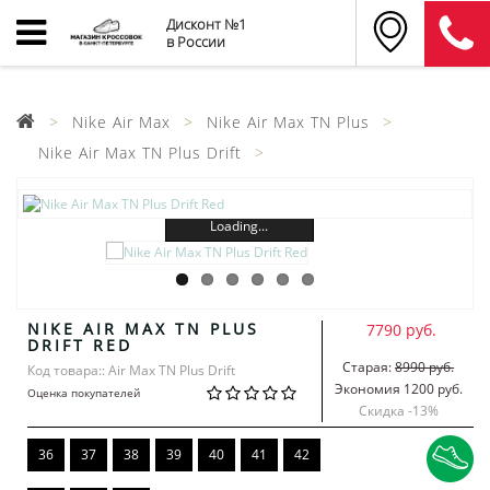
Дисконт №1
в России
Nike Air Max
Nike Air Max TN Plus
Nike Air Max TN Plus Drift
Loading...
NIKE AIR MAX TN PLUS
7790 руб.
DRIFT RED
Старая:
8990 руб.
Код товара:: Air Max TN Plus Drift
Экономия 1200 руб.
Оценка покупателей
Скидка -
13
%
36
37
38
39
40
41
42