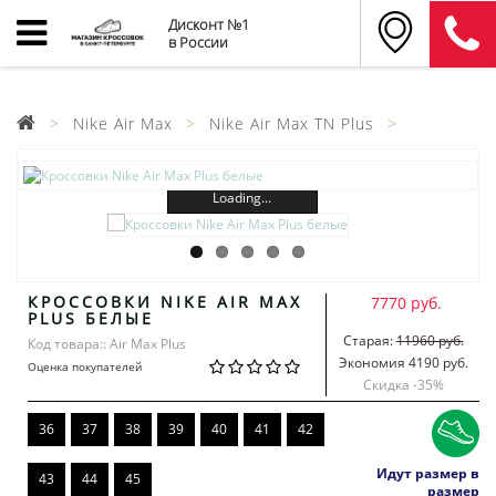
Дисконт №1
в России
Nike Air Max
Nike Air Max TN Plus
Loading...
КРОССОВКИ NIKE AIR MAX
7770 руб.
PLUS БЕЛЫЕ
Старая:
11960 руб.
Код товара:: Air Max Plus
Экономия 4190 руб.
Оценка покупателей
Скидка -
35
%
36
37
38
39
40
41
42
Идут размер в
43
44
45
размер