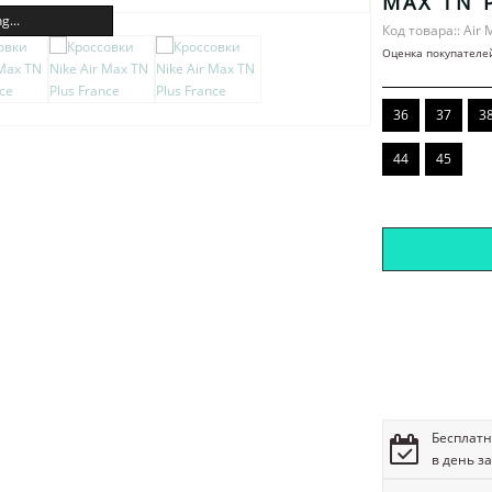
MAX TN 
g...
Код товара:: Air 
Оценка покупателе
36
37
3
44
45
Бесплатн
в день з