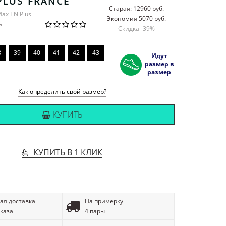
PLUS FRANCE
Старая:
12960 руб.
Max TN Plus
Экономия 5070 руб.
й
Скидка -
39
%
8
39
40
41
42
43
Идут
размер в
размер
Как определить свой размер?
КУПИТЬ
КУПИТЬ В 1 КЛИК
ая доставка
На примерку
аказа
4 пары