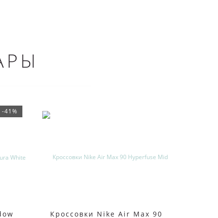
АРЫ
-41%
adow
Кроссовки Nike Air Max 90
Женс