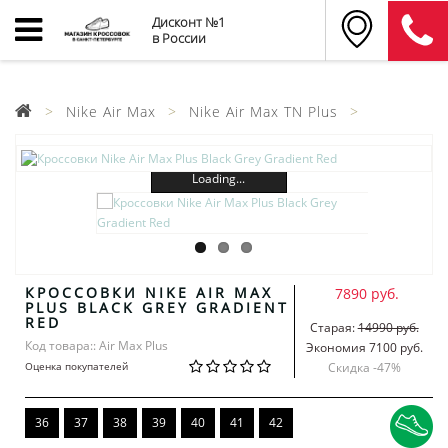
Дисконт №1
в России
Nike Air Max
Nike Air Max TN Plus
Loading...
КРОССОВКИ NIKE AIR MAX
7890 руб.
PLUS BLACK GREY GRADIENT
RED
Старая:
14990 руб.
Код товара:: Air Max Plus
Экономия 7100 руб.
Оценка покупателей
Скидка -
47
%
36
37
38
39
40
41
42