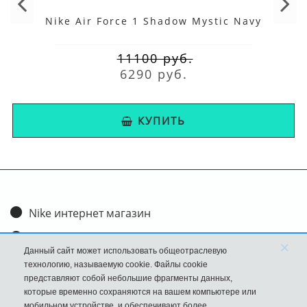
Nike Air Force 1 Shadow Mystic Navy
11100 руб.
6290 руб.
КУПИТЬ
Nike интернет магазин
Доставка и оплата
×
Данный сайт может использовать общеотраслевую
Обмен и возврат
технологию, называемую cookie. Файлы cookie
представляют собой небольшие фрагменты данных,
Размеры
которые временно сохраняются на вашем компьютере или
мобильном устройстве, и обеспечивают более