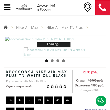
Дисконт №1
в России
Nike Air Max
Nike Air Max TN Plus
Loading...
КРОССОВКИ NIKE AIR MAX
7970 руб.
PLUS TN WHITE OLL BLACK
Старая:
12960 руб.
Код товара:: Air Max TN Plus
Экономия 4990 руб.
Оценка покупателей
Скидка -
39
%
36
37
38
39
40
41
42
Идут размер в