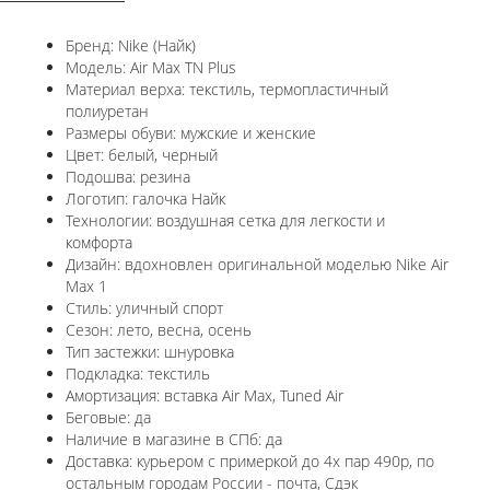
Бренд: Nike (Найк)
Модель: Air Max TN Plus
Материал верха: текстиль, термопластичный
полиуретан
Размеры обуви: мужские и женские
Цвет: белый, черный
Подошва: резина
Логотип: галочка Найк
Технологии:
воздушная сетка для легкости и
комфорта
Дизайн: вдохновлен оригинальной моделью
Nike Air
Max 1
Стиль: уличный спорт
Сезон: лето, весна, осень
Тип застежки: шнуровка
Подкладка: текстиль
Амортизация: вставка Air Max,
Tuned Air
Беговые: да
Наличие в магазине в СПб: да
Доставка: курьером с примеркой до 4х пар 490р, по
остальным городам России - почта, Сдэк